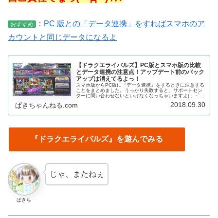
：
PC 版との「データ連携」をすればスマホのア
おすすめ
カウントと同じデータになるよ
【ドラクエライバルズ】PC版とスマホ版の比較
とデータ連携の注意点！アップデート前のバック
アップは消えてるよっ！
スマホ版からPC版に『データ連携』をするときに注意する
ことをまとめました。うっかり失敗すると、サポートセン
ターに問い合わせないといけなくなっちゃいますよ(； ･`д･
´)
2018.09.30
ぱきちゃんねる.com
『ドラクエライバルズ』を遊んでみる
じゃ、またねぇ
ぱきち