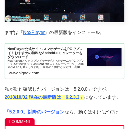
まずは『
NoxPlayer
』の最新版をインストール。
NoxPlayer公式サイト-スマホゲームをPCでプレ
イ！おすすめの無料なAndroidエミュレーターを
ダウンロード
NoxPlayer(ノックスプレイヤー)がスマホゲームをPCでプレ
イするためのおすすめのAndroidエミュレーターです。X86
やAMDにも対応しており、最高の互換性と安定性、高機能
を兼ね備えたNoxPlayerが高解像度グラフィックスや快...
www.bignox.com
私が動作確認したバージョンは「5.2.0.0」ですが、
2018/10/02 現在の最新版は「6.2.3.3」
になっています。
「5.2.0.0」以降のバージョン
なら、動くはず( ｰ`дｰ´)ｷﾘｯ