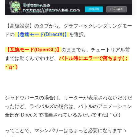
【高級設定】のタブから、グラフィックレンダリングモー
ドの
【
急速モード(DirectX)】
を選択。
【
互換モード(OpenGL)】
のままでも、チュートリアル前
までは動くんですけど、
バトル時にエラーで落ちます(；
･`д･´)
シャドウバースの場合は、リーダーが表示されないだけだ
ったけど、ライバルズの場合は、バトルのアニメーション
全部が DirectX で描画されているみたいですね(｀ω´)
ってことで、マシンパワーはちょっと必要になりますヽ