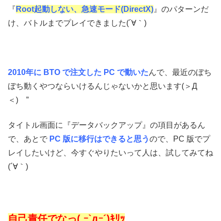
『
Root起動しない、急速モード(DirectX)
』のパターンだ
け、バトルまでプレイできました(´∀｀)
2010年に BTO で注文した PC で動いた
んで、最近のぼち
ぼち動くやつならいけるんじゃないかと思います(＞Д
＜)ゝ”
タイトル画面に『データバックアップ』の項目があるん
で、あとで
PC 版に移行はできると思う
ので、PC 版でプ
レイしたいけど、今すぐやりたいって人は、試してみてね
(´∀｀)
自己責任でなっ( ｰ`дｰ´)ｷﾘｯ