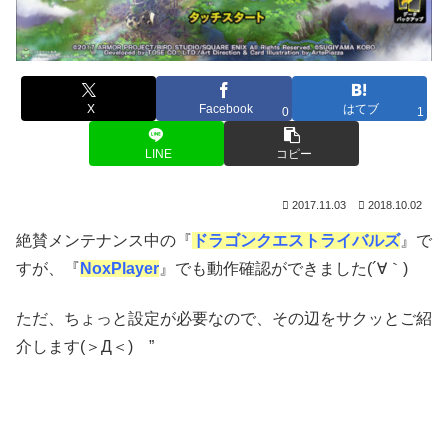
X
Facebook
はてブ
0
1
LINE
コピー
2017.11.03
2018.10.02
絶賛メンテナンス中の『
ドラゴンクエストライバルズ
』で
すが、『
NoxPlayer
』でも動作確認ができました(´∀｀)
ただ、ちょっと設定が必要なので、その辺をサクッとご紹
介します(＞Д＜)ゝ”