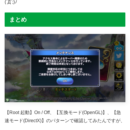
(`Д´;)ﾉ
まとめ
【Root 起動】On / Off、【互換モード(OpenGL)】、【急
速モード(DirectX)】のパターンで確認してみたんですが、