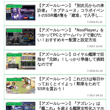
【アズールレーン】『別次元からの来
アズールレーン
訪者』「ネプテューヌ」コラボイベン
トのSSR艦4隻を「建造」で入手しよ
う！
2018.01.31
【アズールレーン】『NoxPlayer』を
アズールレーン
つかってPCとゲームパッドで遊びた
い！おすすめキー配置と設定方法
2017.10.01
【アズールレーン】ロイヤル艦隊で目
アズールレーン
指せ『元帥』！しっかり準備して挑戦
なのです
2018.01.16
【アズールレーン】これだけは毎日や
アズールレーン
っておくとイイよっ！勲章をためて
SSRを貰おう！
2017.09.23
【アズールレーン】『アズレン』は
アズールレーン
『艦これ』を超える艦隊女性化スマホ