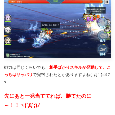
戦力は同じくらいでも、
相手ばかりスキルが発動して、こ
っちはサッパリ
で完封されたとかありますよね( ´Д｀)=3 ﾌ
ｩ
先にあと一発当ててれば、勝てたのに
～！！ヽ(`Д´;)ﾉ