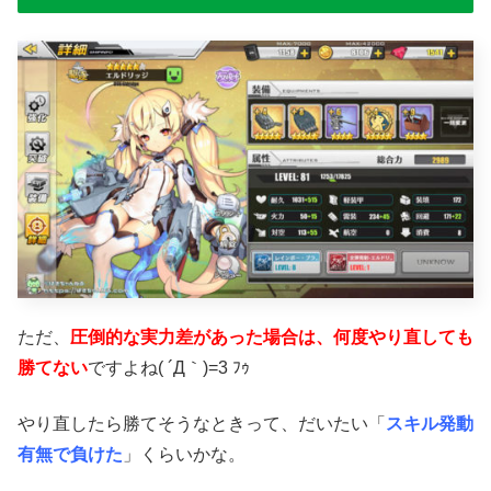
ただ、
圧倒的な実力差があった場合は、何度やり直しても
勝てない
ですよね( ´Д｀)=3 ﾌｩ
やり直したら勝てそうなときって、だいたい「
スキル発動
有無で負けた
」くらいかな。