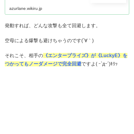
azurlane.wikiru.jp
発動すれば、どんな攻撃も全て回避します。
空母による爆撃も避けちゃうのです(´∀｀)
それこそ、相手の
《エンタープライズ》が《LuckyE》を
つかってもノーダメージで完全回避
ですよ( ｰ`дｰ´)ｷﾘｯ