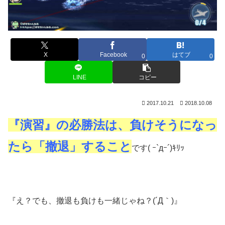
X
Facebook
はてブ
0
0
LINE
コピー
2017.10.21
2018.10.08
『演習』の必勝法は、負けそうになっ
たら「撤退」すること
です( ｰ`дｰ´)ｷﾘｯ
『え？でも、撤退も負けも一緒じゃね？(´Д｀)』