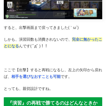
すると、出撃画面まで戻ってきました(｀ω´)
しかも、演習回数も消費されないので、
完全に無かったこ
とになる
んです( ﾟдﾟ )！！
ここで【出撃】すると再戦になるし、左上の矢印から戻れ
ば、
相手を選びなおすことも可能
です。
とっても、親切設計ですね。
『演習』の再戦で勝てるのはどんなときか