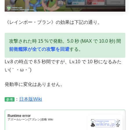
《レインボー・プラン》の効果は下記の通り。
攻撃された時 15 %で発動。5.0 秒 (MAX で 10.0 秒) 間
前衛艦隊が全ての攻撃を回避
する。
Lv.8 の時点で 8.5 秒間ですが、Lv.10 で 10 秒になるみた
い(｀・ω・´)
発動率に変化はありません。
：
日本版Wiki
参考
Runtime error
アズールレーン(アズレン)攻略 Wiki