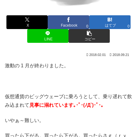
X
Facebook
はてブ
0
0
LINE
コピー
2018.02.01
2018.09.21
激動の 1 月が終わりました。
仮想通貨のビッグウェーブに乗ろうとして、乗り遅れて飲
み込まれて
見事に溺れています｡･ﾟ･(ﾉД`)･ﾟ･｡
いやぁ～難しい。
買ったら下がる。買ったら下がる。買ったらさｇ（ｒｙ