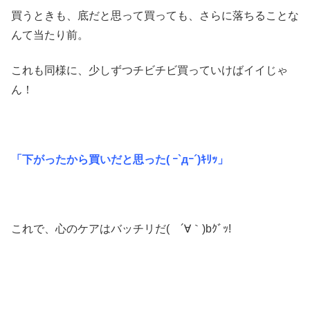
買うときも、底だと思って買っても、さらに落ちることな
んて当たり前。
これも同様に、少しずつチビチビ買っていけばイイじゃ
ん！
「下がったから買いだと思った( ｰ`дｰ´)ｷﾘｯ」
これで、心のケアはバッチリだ( ´∀｀)bｸﾞｯ!