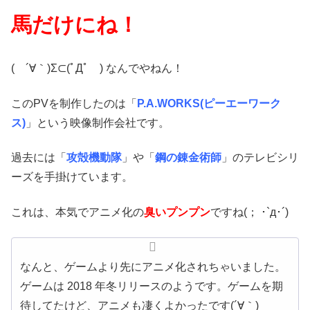
馬だけにね！
( ´∀｀)Σ⊂(ﾟДﾟ ) なんでやねん！
このPVを制作したのは「
P.A.WORKS(ピーエーワーク
ス)
」という映像制作会社です。
過去には「
攻殻機動隊
」や「
鋼の錬金術師
」のテレビシリ
ーズを手掛けています。
これは、本気でアニメ化の
臭いプンプン
ですね(； ･`д･´)
なんと、ゲームより先にアニメ化されちゃいました。
ゲームは 2018 年冬リリースのようです。ゲームを期
待してたけど、アニメも凄くよかったです(´∀｀)