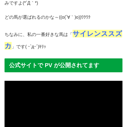
みですよ(*´Д｀*)
どの馬が選ばれるのかな～((o(´∀｀)o))ﾜｸﾜｸ
サイレンススズ
ちなみに、私の一番好きな馬は「
カ
」です( ｰ`дｰ´)ｷﾘｯ
公式サイトで PV が公開されてます