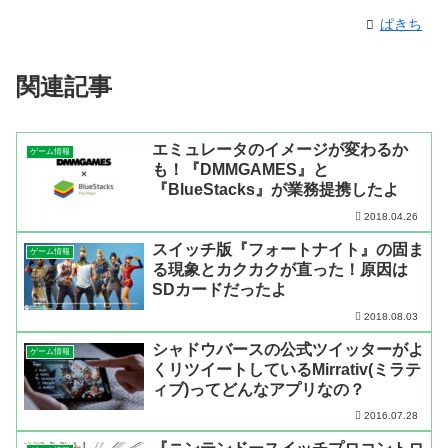
ぱきち
関連記事
エミュレータのイメージが変わるか
ゲーム情報
も！『DMMGAMES』と
『BlueStacks』が業務提携したよ
2018.04.26
スイッチ版『フォートナイト』の固ま
ゲーム情報
る現象とカクカクが直った！原因は
SDカードだったよ
2018.08.03
シャドウバースの公式ツイッターがよ
ゲーム情報
くリツイートしているMirrativ(ミラテ
ィブ)ってどんなアプリなの？
2016.07.28