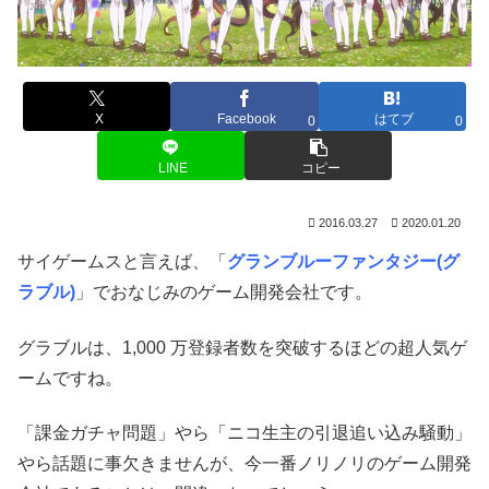
X
Facebook
はてブ
0
0
LINE
コピー
2016.03.27
2020.01.20
サイゲームスと言えば、「
グランブルーファンタジー(グ
ラブル)
」でおなじみのゲーム開発会社です。
グラブルは、1,000 万登録者数を突破するほどの超人気ゲ
ームですね。
「課金ガチャ問題」やら「ニコ生主の引退追い込み騒動」
やら話題に事欠きませんが、今一番ノリノリのゲーム開発