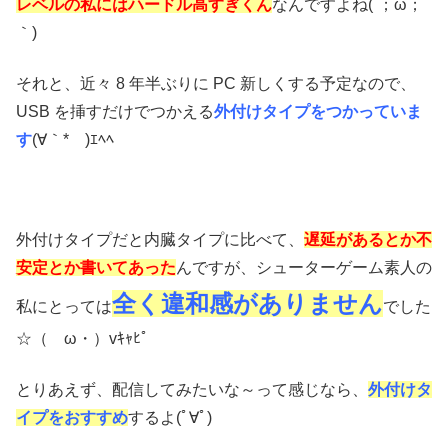
レベルの私にはハードル高すぎくん
なんですよね(´；ω；
｀)
それと、近々 8 年半ぶりに PC 新しくする予定なので、
USB を挿すだけでつかえる
外付けタイプをつかっていま
す
(∀｀*ゞ)ｴﾍﾍ
外付けタイプだと内臓タイプに比べて、
遅延があるとか不
安定とか書いてあった
んですが、シューターゲーム素人の
全く違和感がありません
私にとっては
でした
☆（ゝω・）vｷｬﾋﾟ
とりあえず、配信してみたいな～って感じなら、
外付けタ
イプをおすすめ
するよ(ﾟ∀ﾟ)