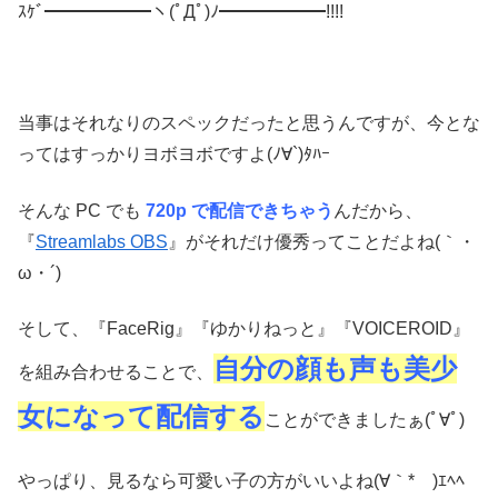
ｽｹﾞ━━━━━━ヽ(ﾟДﾟ)ﾉ━━━━━━!!!!
当事はそれなりのスペックだったと思うんですが、今とな
ってはすっかりヨボヨボですよ(ﾉ∀`)ﾀﾊｰ
そんな PC でも
720p で配信できちゃう
んだから、
『
Streamlabs OBS
』がそれだけ優秀ってことだよね(｀・
ω・´)
そして、『FaceRig』『ゆかりねっと』『VOICEROID』
自分の顔も声も美少
を組み合わせることで、
女になって配信する
ことができましたぁ(ﾟ∀ﾟ)
やっぱり、見るなら可愛い子の方がいいよね(∀｀*ゞ)ｴﾍﾍ