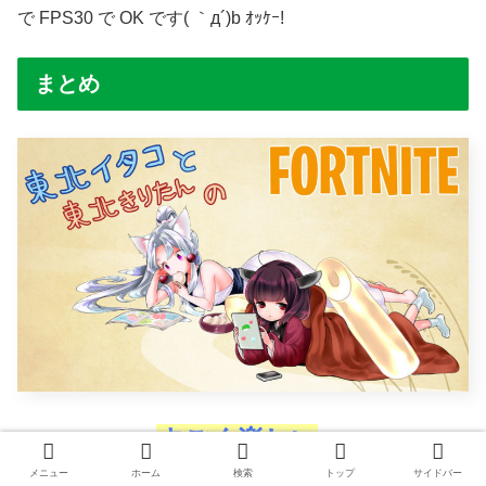
で FPS30 で OK です( ｀д´)b ｵｯｹｰ!
まとめ
すごく楽しい
ゲーム配信って、
んだよっ！
メニュー
ホーム
検索
トップ
サイドバー