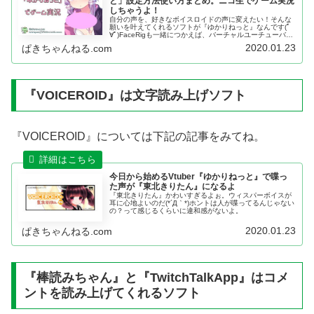
と」設定方法使い方まとめ。ニコ生でゲーム実況
しちゃうよ！
自分の声を、好きなボイスロイドの声に変えたい！そんな
願いを叶えてくれるソフトが『ゆかりねっと』なんです(ﾟ
∀ﾟ)FaceRigも一緒につかえば、バーチャルユーチューバー
に簡単になれるよ。
2020.01.23
ぱきちゃんねる.com
『VOICEROID』は文字読み上げソフト
『VOICEROID』については下記の記事をみてね。
今日から始めるVtuber『ゆかりねっと』で喋っ
た声が『東北きりたん』になるよ
『東北きりたん』かわいすぎるよぉ。ウィスパーボイスが
耳に心地よいのだ(*´Д｀*)ホントは人が喋ってるんじゃない
の？って感じるくらいに違和感がないよ。
2020.01.23
ぱきちゃんねる.com
『棒読みちゃん』と『TwitchTalkApp』はコメ
ントを読み上げてくれるソフト