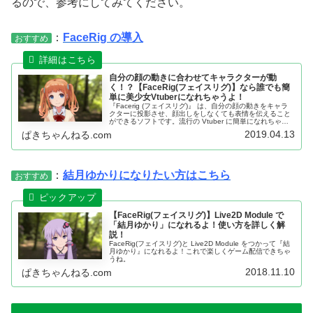
るので、参考にしてみてください。
：
FaceRig の導入
おすすめ
自分の顔の動きに合わせてキャラクターが動
く！？【FaceRig(フェイスリグ)】なら誰でも簡
単に美少女Vtuberになれちゃうよ！
『Facerig (フェイスリグ)』 は、自分の顔の動きをキャラ
クターに投影させ、顔出しをしなくても表情を伝えること
ができるソフトです。流行の Vtuber に簡単になれちゃう
よっ！
2019.04.13
ぱきちゃんねる.com
：
結月ゆかりになりたい方はこちら
おすすめ
【FaceRig(フェイスリグ)】Live2D Module で
「結月ゆかり」になれるよ！使い方を詳しく解
説！
FaceRig(フェイスリグ)と Live2D Module をつかって『結
月ゆかり』になれるよ！これで楽しくゲーム配信できちゃ
うね。
2018.11.10
ぱきちゃんねる.com