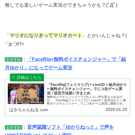
無しでも楽しいゲーム実況ができちゃうかも？(ﾟДﾟ)
「
マリオになりきってマリオカート
」とかいんじゃね？(
ｰ`дｰ´)ｷﾘｯ
：
「FaceRig+無料ボイスチェンジャー」で「結
おすすめ
月ゆかり」になってゲーム実況
「FaceRig(フェイスリグ) + Live2D + 結月ゆかり
+ 無料ボイスチェンジャー」でニコ生ゲーム実
況！設定方法使い方まとめ
無料ボイスチェンジャーでどれくらい声を変えられるの
か。「FaceRig(フェイスリグ) + Live2D + 結月ゆかり + 無
料ボイスチェンジャー」でニコ生ゲーム実況に挑戦です。
2020.01.20
ぱきちゃんねる.com
：
音声認識ソフト「ゆかりねっと」で声を
おすすめ