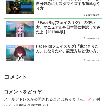
自分好みにカスタマイズする簡単なや
り方
2016.01.09
『FaceRig(フェイスリグ)』の使い
FaceRig
方。マニュアルを日本語に翻訳してみ
たよ【2018年版】
2016.01.13
FaceRig(フェイスリグ)『東北きりた
FaceRig
ん』になりたい。設定方法と使い方。
2017.09.03
コメント
コメントをどうぞ
メールアドレスが公開されることはありません。
※
が付
いている欄は必須項目です