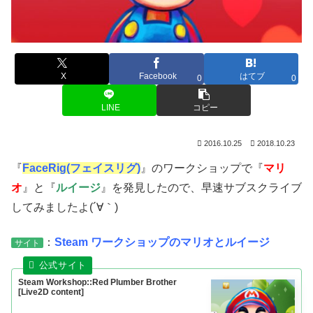
X
Facebook
はてブ
0
0
LINE
コピー
2016.10.25
2018.10.23
『
FaceRig(フェイスリグ)
』のワークショップで『
マリ
オ
』と『
ルイージ
』を発見したので、早速サブスクライブ
してみましたよ(´∀｀)
：
Steam ワークショップのマリオとルイージ
サイト
Steam Workshop::Red Plumber Brother
[Live2D content]