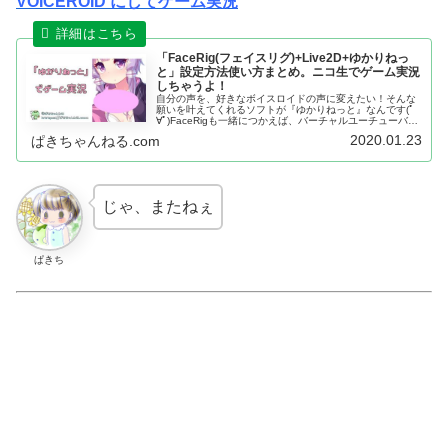
VOICEROID にしてゲーム実況
「FaceRig(フェイスリグ)+Live2D+ゆかりねっ
と」設定方法使い方まとめ。ニコ生でゲーム実況
しちゃうよ！
自分の声を、好きなボイスロイドの声に変えたい！そんな
願いを叶えてくれるソフトが『ゆかりねっと』なんです(ﾟ
∀ﾟ)FaceRigも一緒につかえば、バーチャルユーチューバー
に簡単になれるよ。
2020.01.23
ぱきちゃんねる.com
じゃ、またねぇ
ぱきち