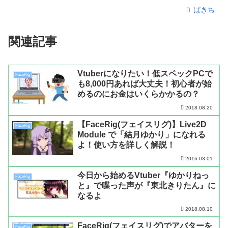
ぱきち
関連記事
Vtuberになりたい！低スペックPCで
FaceRig
も8,000円あれば大丈夫！初心者が始
めるのにお金はいくらかかるの？
2018.08.20
【FaceRig(フェイスリグ)】Live2D
FaceRig
Module で「結月ゆかり」になれる
よ！使い方を詳しく解説！
2016.03.01
今日から始めるVtuber『ゆかりねっ
FaceRig
と』で喋った声が『東北きりたん』に
なるよ
2018.08.10
FaceRig(フェイスリグ)でアバターを
FaceRig