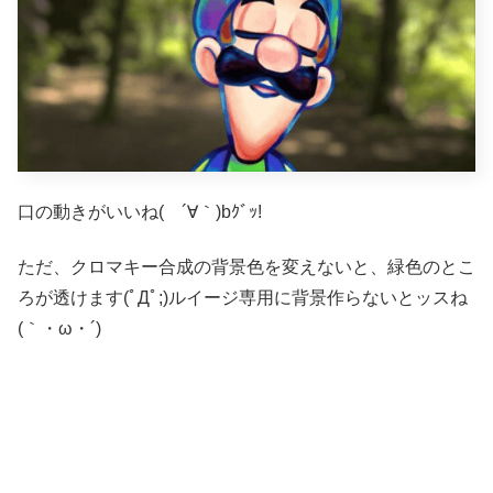
口の動きがいいね( ´∀｀)bｸﾞｯ!
ただ、クロマキー合成の背景色を変えないと、緑色のとこ
ろが透けます(ﾟДﾟ;)ルイージ専用に背景作らないとッスね
(｀・ω・´)